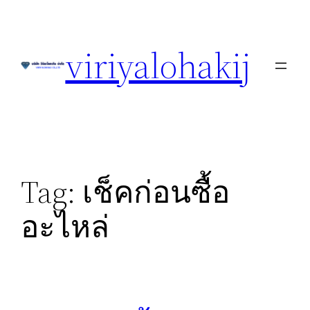
Skip
to
viriyalohakij
content
Tag:
เช็คก่อนซื้อ
อะไหล่