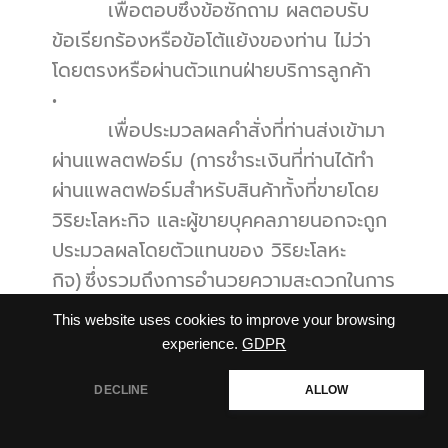
        เพื่อตอบซึ่งข้อซักถาม ผลตอบรับ 
ข้อเรียกร้องหรือข้อโต้แย้งของท่าน ไม่ว่า
โดยตรงหรือผ่านตัวแทนฝ่ายบริการลูกค้า
•          
        เพื่อประมวลผลคำสั่งที่ท่านส่งเข้ามา
ผ่านแพลตฟอร์ม (การชำระเงินที่ท่านได้ทำ
ผ่านแพลตฟอร์มสำหรับสินค้าทั้งที่ขายโดย 
วิริยะโลหะกิจ และผู้ขายบุคคลภายนอกจะถูก
ประมวลผลโดยตัวแทนของ วิริยะโลหะ
กิจ) ซึ่งรวมถึงการอำนวยความสะดวกในการ
ทำธุรกรรมหรือกิจกรรมต่างๆ ของท่านบน
This website uses cookies to improve your browsing
เว็บไซต์ หรือการทำธุรกรรมหรือกิจกรรม
experience.
GDPR
ของท่านกับเรา จัดการ อำนวยความสะดวก
DECLINE
ALLOW
สอบถามเพิ่มเติม
•          
        เพื่อส่งสินค้าที่ท่านได้ซื้อผ่าน
Open
chaty