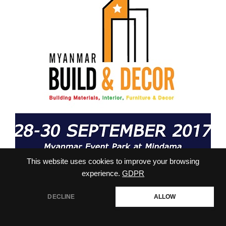
This website uses cookies to improve your browsing
experience.
GDPR
DECLINE
ALLOW
เก็บตกภาพงานออกบูธที่พม่างาน “MYANMAR
สอบถามเพิ่มเติม
Build & Decor 2017” ภาพงานออกบูธที่พม่างาน
Open
chaty