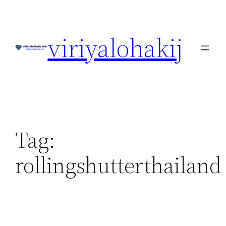
Skip
to
viriyalohakij
content
Tag:
rollingshutterthailand