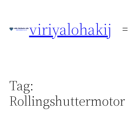
Skip
to
viriyalohakij
content
Tag:
Rollingshuttermotor