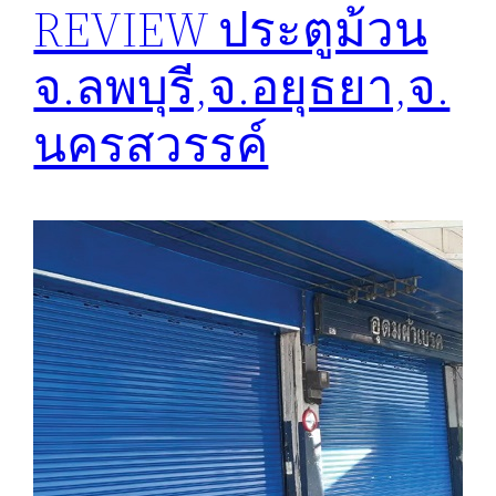
REVIEW ประตูม้วน
จ.ลพบุรี,จ.อยุธยา,จ.
นครสวรรค์