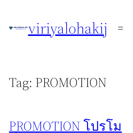
Skip
to
viriyalohakij
content
Tag:
PROMOTION
PROMOTION โปรโม