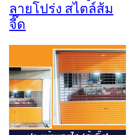
ลายโปร่ง สไตล์ส้ม
จี๊ด