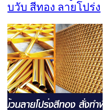
บวับ สีทอง ลายโปร่ง