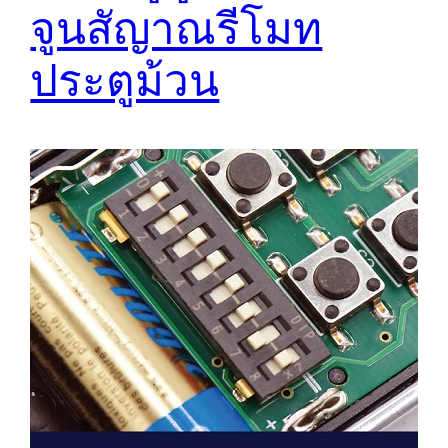
จูนสัญาณรีโมท
ประตูม้วน