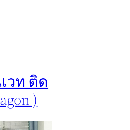
เวท ติด
agon )