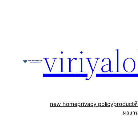
Skip
to
content
viriyal
new home
privacy policy
product
ต
ผลงา