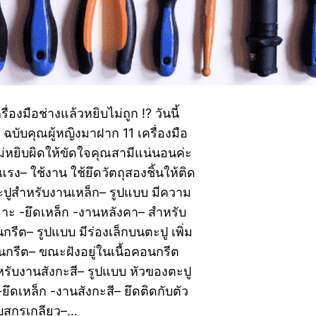
่องมือช่างแล้วหยิบไม่ถูก ⁉ วันนี้
ฉบับคุณผู้หญิงมาฝาก 11 เครื่องมือ
วไม่หยิบผิดให้ขัดใจคุณสามีแน่นอนค่ะ
– ใช้งาน ใช้ยึดวัตถุสองชิ้นให้ติด
ตะปูสำหรับงานเหล็ก– รูปแบบ มีความ
จาะ -ยึดเหล็ก -งานหลังคา– สำหรับ
ีต– รูปแบบ มีร่องเล็กบนตะปู เพิ่ม
กรีต– ขณะฝังอยู่ในเนื้อคอนกรีต
ับงานสังกะสี– รูปแบบ หัวของตะปู
ยึดเหล็ก -งานสังกะสี– ยึดติดกับตัว
กับสกรูเกลียว–…