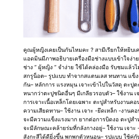
คูณผู้หญิงเคยเป็นกันไหมคะ ? สามีเรียกให้หยิบเครื
แอดมินมีภาพอธิบายเครื่องมือช่างแบบเข้าใจง่าย 
ช่าง ” ผู้หญิง ” จำง่าย ใช้ได้คล่องมือ รับชมแล้
สกรูน็อต– รูปแบบ ทำจากสแตนเลส ทนทาน แข็งแรง
กัน– หลักการ แรงหมุน เจาะเข้าไปในวัสดุ ตะปู
หนากว่าตะปูชนิดอื่นๆ มีเกลียวรอบตัว– ใช้งาน เ
การเจาะเนื้อเหล็กโดยเฉพาะ ตะปูสำหรับงานคอนกร
ความเสียดทาน– ใช้งาน เจาะ -ยึดเหล็ก -งานคอน
จะมีความแข็งแรงมาก ยากต่อการบิดงอ ตะปูสำหร
จะมีลักษณะคล้ายร่มที่กลังกางอยู่– ใช้งาน เจาะ -
สังกะสีได้ดียิ่งขึ้น พุกพุกตัวหนอน– รูปแบบ ใช้คู่