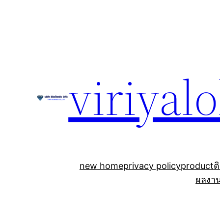
Skip
to
content
viriyal
new home
privacy policy
product
ต
ผลงา