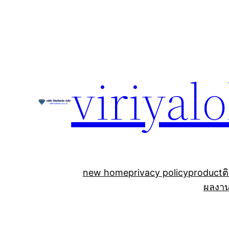
Skip
to
content
viriyal
new home
privacy policy
product
ต
ผลงา