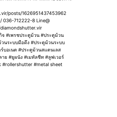
.vir/posts/1626951437453962
00 / 036-712222-8 Line@
/diamondshutter.vir
กิจ #เพรชประตูม้วน #ประตูม้วน
ม้วนระบบมือดึง #ประตูม้วนระบบ
คาร์บอเนต #ประตูม้วนสแตนเลส
าย #ยูผนัง #เมทัลชีท #ลูฟเวอร์
k #rollershutter #metal sheet