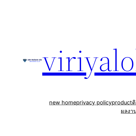
Skip
to
content
viriyal
new home
privacy policy
product
ต
ผลงา