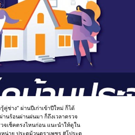
ู่ช่าง” ผ่านปีเก่าเข้าปีใหม่ ก็ได้
่ผ่านร้อนผ่านฝนมา ก็ถึงเวลาตรวจ
่มตรวจเช็คตรงไหนก่อน แนะนำให้ดูใน
ดจำหน่าย ประตูม้วนตราเพชร #โประตู