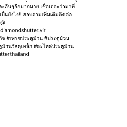
อื่นๆอีกมากมาย เชื่อเถอะว่ามาที่
ป็นยังไง!! สอบถามเพิ่มเติมติดต่อ
ne@
/diamondshutter.vir
กิจ #เพรชประตูม้วน #ประตูม้วน
ม้วนวัสดุเหล็ก #อะไหล่ประตูม้วน
utterthailand