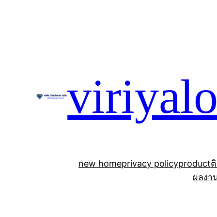
Skip
to
content
viriyal
new home
privacy policy
product
ต
ผลงา