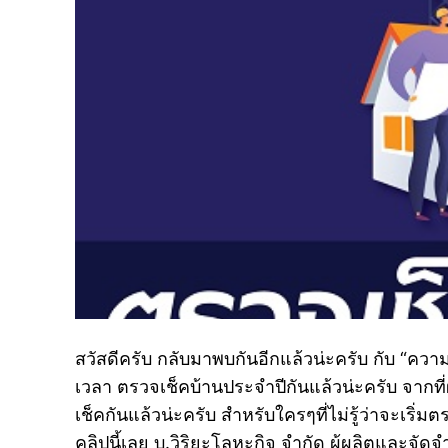
สวัสดีครับ กลับมาพบกันอีกแล้วน่ะครับ กับ “ความรู้ค
เวลา ตรวจเช็คบ้านประจำปีกันแล้วน่ะครับ จากที
เช็คกันแล้วน่ะครับ สำหรับใครๆที่ไม่รู้ว่าจะเริ
คลิปนี้เลย บ.วิริยะโลหะกิจ จำกัด ผู้ผลิตและจั