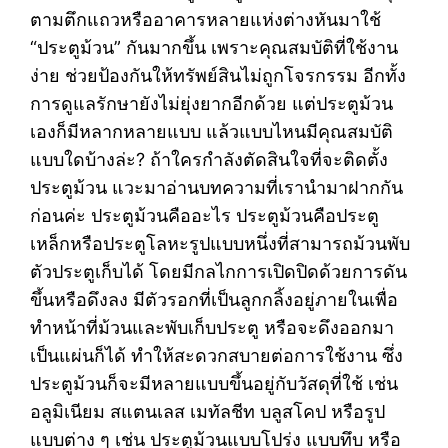
ตามตึกแถวหรืออาคารหลายแห่งต่างหันมาใช้
“ประตูม้วน” กันมากขึ้น เพราะคุณสมบัติที่ใช้งาน
ง่าย ช่วยป้องกันให้ทรัพย์สินไม่ถูกโจรกรรม อีกทั้ง
การดูแลรักษายังไม่ยุ่งยากอีกด้วย แต่ประตูม้วน
เองก็มีหลากหลายแบบ แล้วแบบไหนมีคุณสมบัติ
แบบใดบ้างล่ะ? ถ้าใครกำลังตัดสินใจที่จะติดตั้ง
ประตูม้วน แวะมาอ่านบทความที่เรานำมาฝากกัน
ก่อนค่ะ ประตูม้วนคืออะไร ประตูม้วนคือประตู
เหล็กหรือประตูโลหะรูปแบบหนึ่งที่สามารถม้วนพับ
ตัวประตูเก็บได้ โดยมีกลไกการเปิดปิดด้วยการดัน
ขึ้นหรือดึงลง มีตัวรอกที่เป็นลูกกลิ้งอยู่ภายในเพื่อ
ทำหน้าที่ม้วนและพับเก็บประตู หรือจะดึงออกมา
เป็นแผ่นก็ได้ ทำให้สะดวกสบายต่อการใช้งาน ซึ่ง
ประตูม้วนก็จะมีหลายแบบขึ้นอยู่กับวัสดุที่ใช้ เช่น
อลูมิเนียม สแตนเลส เมทัลชีท บลูสโคป หรือรูป
แบบต่าง ๆ เช่น ประตูม้วนแบบโปร่ง แบบทึบ หรือ