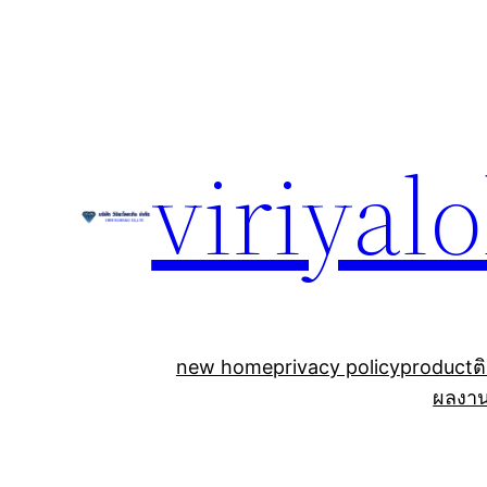
Skip
to
content
viriyal
new home
privacy policy
product
ต
ผลงา