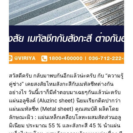
สวัสดีครับ กลับมาพบกันอีกแล้วน่ะครับ กับ “ความรู้
คู่ช่าง” เคยสงสัยไหมสังกะสีกับเมทัลชีทต่างกัน
อย่างไร วันนี้เราก็มีคำตอบมาเฉยๆกันแล้วน่ะครับ
แผ่นอลูซิงค์ (Aluzinc sheet) นิยมเรียกติดปากว่า
แผ่นเมทัลชีท (Metal sheet) คุณสมบัติ ผลิตโดย
ลักษณะผิว : แผ่นเหล็กเคลือบโลหะผสมสัดส่วนอลู
มิเนียม ประมาณ 55 % และสังกะสี 45 % นำแผ่น