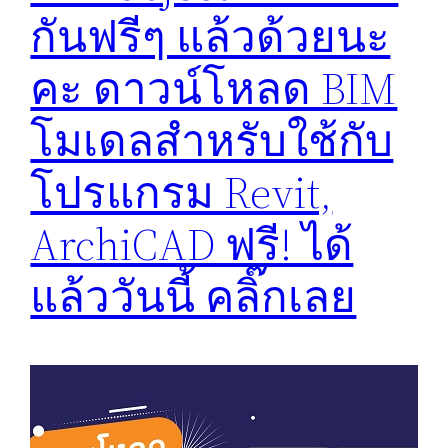
กันฟรีๆ แล้วด้วยนะ
คะ ดาวน์โหลด BIM
โมเดลสำหรับใช้กับ
โปรแกรม Revit,
ArchiCAD ฟรี! ได้
แล้ววันนี้ คลิ๊กเลย