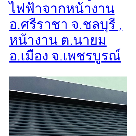
ไฟฟ้าจากหน้างาน
อ.ศรีราชา​ จ.ชลบุรี ,
หน้างาน ต.นายม
อ.เมือง จ.เพชรบูรณ์