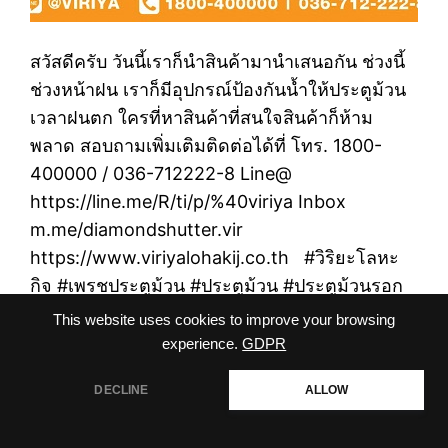
สวัสดีครับ วันนี้เราก็นำสินค้ามานำเสนอกัน ช่วงนี้
ช่วงหน้าฝน เราก็มีอุปกรณ์ป้องกันน้ำให้ประตูม้วน
เวลาฝนตก ใครที่หาสินค้าที่สนใจสินค้าก็ห้าม
พลาด สอบถามเพิ่มเติมติดต่อได้ที่ โทร. 1800-
400000 / 036-712222-8 Line@
https://line.me/R/ti/p/%40viriya Inbox
m.me/diamondshutter.vir
https://www.viriyalohakij.co.th #วิริยะโลหะ
กิจ #เพรชประตูม้วน #ประตูม้วน #ประตูม้วนรอก
โซ่ #ประตูม้วนลายโปร่ง #ประตูม้วนระบบมือดึง
This website uses cookies to improve your browsing
#ประตูม้วนระบบไฟฟ้า #ประตูม้วนความเร็วสูง
experience.
GDPR
#ประตูม้วนโพลีคาร์บอเนต #ประตูม้วนสแตนเลส
DECLINE
ALLOW
สอบถามเพิ่มเติม
#ประตูม้วนวัสดุเหล็ก #อะไหล่ประตูม้วน
#thailandtrustmark #rollershutter #
Open
chaty