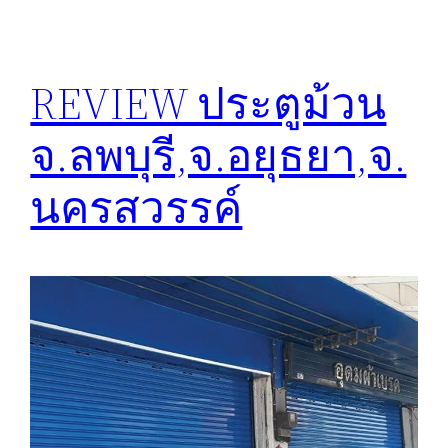
REVIEW ประตูม้วน
จ.ลพบุรี,จ.อยุธยา,จ.
นครสวรรค์