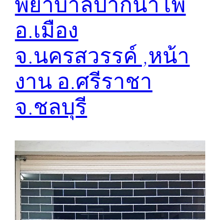
พยาบาลปากน้ำโพ
อ.เมือง​
จ.นครสวรรค์ ,หน้า
งาน อ.ศรีราชา​
จ.ชลบุรี​