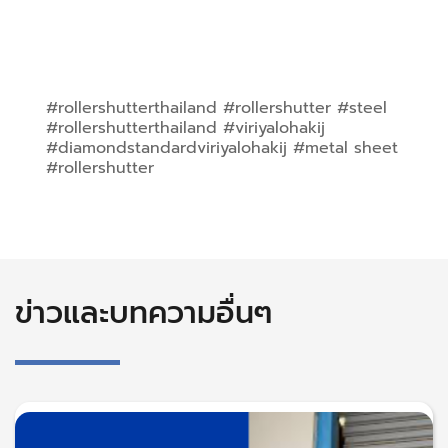
#rollershutterthailand #rollershutter #steel 
#rollershutterthailand #viriyalohakij 
#diamondstandardviriyalohakij #metal sheet 
#rollershutter
ข่าวและบทความอื่นๆ