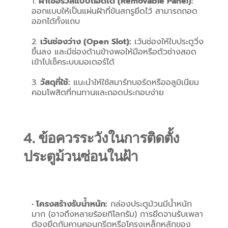
ฝาเซอร์วิสแบบถอดได้ (Removable Panel):
ออกแบบให้เป็นแผ่นฝ้าที่ขันสกรูยึดไว้ สามารถถอด
ออกได้ทั้งแถบ
เว้นช่องว่าง (Open Slot):
 เว้นช่องให้ใบประตูวิ่ง
ขึ้นลง และมีช่องด้านข้างพอให้มือหรือตัวช่างสอด
เข้าไปเช็คระบบมอเตอร์ได้
วัสดุที่ใช้:
 แนะนำให้ใช้สมาร์ทบอร์ดหรืออลูมิเนียม
คอมโพสิตที่ทนทานและถอดประกอบง่าย
4. ข้อควรระวังในการติดตั้ง
ประตูม้วนซ่อนในฝ้า
โครงสร้างรับน้ำหนัก:
 กล่องประตูม้วนมีน้ำหนัก
มาก (อาจถึงหลายร้อยกิโลกรัม) การยึดจานรับเพลา
ต้องยึดกับคานคอนกรีตหรือโครงเหล็กหลักของ