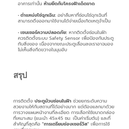
อาคารเท่านั้น 
ห้ามยึดกับโครงฝ้าเด็ดขาด
ตำแหน่งโซ่ฉุกเฉิน:
 อย่าลืมหาที่ซ่อนโซ่ฉุกเฉินที่
สามารถดึงออกมาใช้งานได้ง่ายเมื่อเกิดเหตุจำเป็น
เซนเซอร์ความปลอดภัย:
 หากติดตั้งซ่อนในฝ้า 
ควรติดตั้งระบบ Safety Sensor เพื่อป้องกันประตู
ทับสิ่งของ เนื่องจากขณะประตูเลื่อนลงเราอาจมอง
ไม่เห็นสิ่งกีดขวางในมุมอับ
สรุป
การติดตั้ง 
ประตูม้วนซ่อนในฝ้า
 ช่วยยกระดับความ
สวยงามให้กับสถานที่ได้อย่างมาก แต่ต้องแลกมาด้วย
การวางแผนหน้างานที่ละเอียด การเลือกใช้ขนาดกล่อง
ที่เหมาะสม (แนะนำ 45x45 ซม. เป็นค่าเริ่มต้น) และที่
สำคัญที่สุดคือ 
"การเตรียมช่องเซอร์วิส"
 เพื่อการใช้