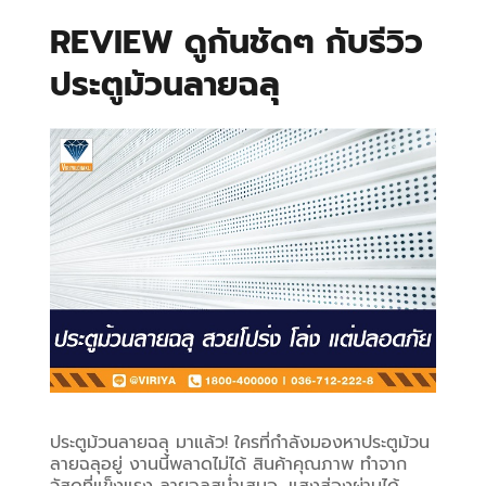
REVIEW ดูกันชัดๆ กับรีวิว 
ประตูม้วนลายฉลุ
ประตูม้วนลายฉลุ มาแล้ว! ใครที่กำลังมองหาประตูม้วน
ลายฉลุอยู่ งานนี้พลาดไม่ได้ สินค้าคุณภาพ ทำจาก
วัสดุที่แข็งแรง ลายฉลุสม่ำเสมอ ,แสงส่องผ่านได้, 