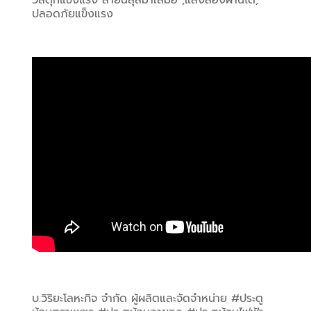
ปลอดภัยแข็งแรง
บ.วิริยะโลหะกิจ จำกัด ผู้ผลิตและจัดจำหน่าย #ประตู