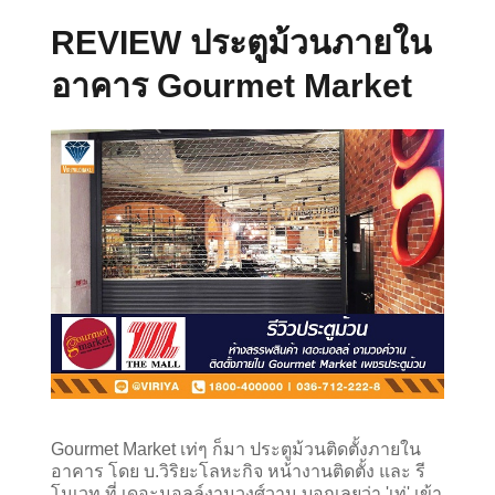
REVIEW ประตูม้วนภายใน
อาคาร Gourmet Market
Gourmet Market เท่ๆ ก็มา ประตูม้วนติดตั้งภายใน
อาคาร โดย บ.วิริยะโลหะกิจ หน้างานติดตั้ง และ รี
โนเวท ที่ เดอะมอลล์งามวงศ์วาน บอกเลยว่า 'เท่' เข้า