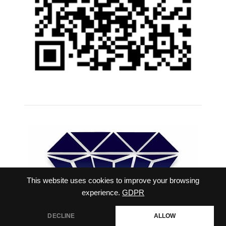
This website uses cookies to improve your browsing
experience.
GDPR
DECLINE
ALLOW
สอบถามเพิ่มเติม