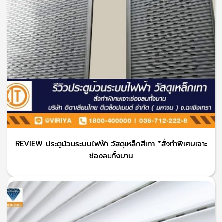
REVIEW ประตูม้วนระบบไฟฟ้า วัสดุเหล็กสีเทา *สั่งทำพิเศษเจาะ
ช่องลมทั้งบาน