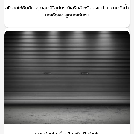
อธิบายให้ชัดกับ คุณสมบัติอุปกรณ์เสริมสำหรับประตูม้วน ยางกันน้ำ
ยางอัดเสา ลูกยางกันชน
ประตูม้วนไฮสปีด คืออะไร ดีอย่างไร