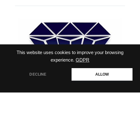
This website uses cookies to improve your browsing
experience.
GDPR
DECLINE
ALLOW
สอบถามเพิ่มเติม
Open
chaty
VIRIYALOHAKIJ CO.,LTD . All rights reserved. 