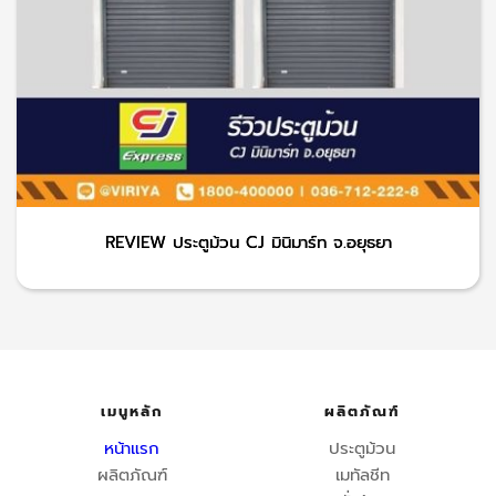
REVIEW ประตูม้วน CJ มินิมาร์ท จ.อยุธยา
เมนูหลัก
ผลิตภัณฑ์
หน้าแรก
ประตูม้วน
ผลิตภัณฑ์
เมทัลชีท