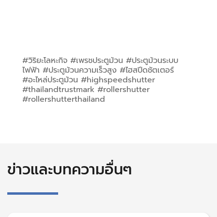
#วิริยะโลหะกิจ #เพรชประตูม้วน #ประตูม้วนระบบ
ไฟฟ้า #ประตูม้วนความเร็วสูง #ไฮสปีดชัตเตอร์ 
#อะไหล่ประตูม้วน #highspeedshutter 
#thailandtrustmark #rollershutter 
#rollershutterthailand
ข่าวและบทความอื่นๆ