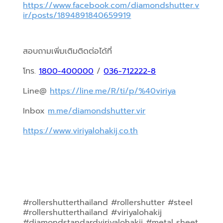
https://www.facebook.com/diamondshutter.v
ir/posts/1894891840659919
สอบถามเพิ่มเติมติดต่อได้ที่
โทร. 
1800-400000
 / 
036-712222-8
Line@ 
https://line.me/R/ti/p/%40viriya
Inbox 
m.me/diamondshutter.vir
https://www.viriyalohakij.co.th
#rollershutterthailand #rollershutter #steel 
#rollershutterthailand #viriyalohakij 
#diamondstandardviriyalohakij #metal sheet 