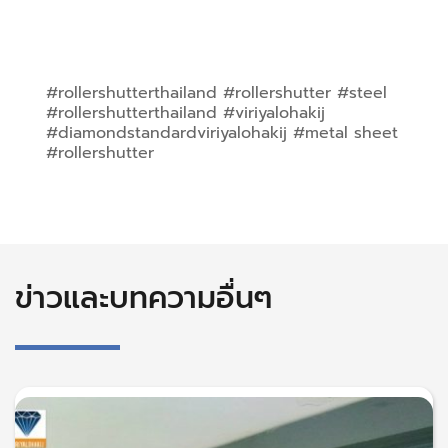
#rollershutterthailand #rollershutter #steel 
#rollershutterthailand #viriyalohakij 
#diamondstandardviriyalohakij #metal sheet 
#rollershutter
ข่าวและบทความอื่นๆ