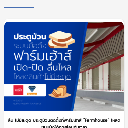
ลื่น ไม่มีสะดุด ประตูม้วนติดตั้งที่ฟาร์มเฮ้าส์ “Farmhouse” โหลด
ขนมปังได้ทุกสโลปทันเวลา