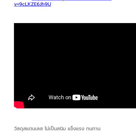
v=9cLKZE6Jh9U
วัสดุสแตนเลส ไม่เป็นสนิม แข็งแรง ทนทาน